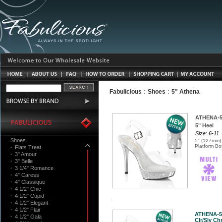
:
:
Fabulicious
Shoes
5" Athena
ATHENA-5
5" Heel
Size: 6-11
Shoes
5" (127mm) 
Platform Bo
·
Flats Treat
·
3" Amour
·
3" Belle
·
3 1/4" Romance
·
4" Caress
·
4" Classique
·
4 1/2" Chic
·
4 1/2" Cupid
·
4 1/2" Elegant
·
4 1/2" Flair
ATHENA-5
·
4 1/2" Gala
Clr/Slv Ch