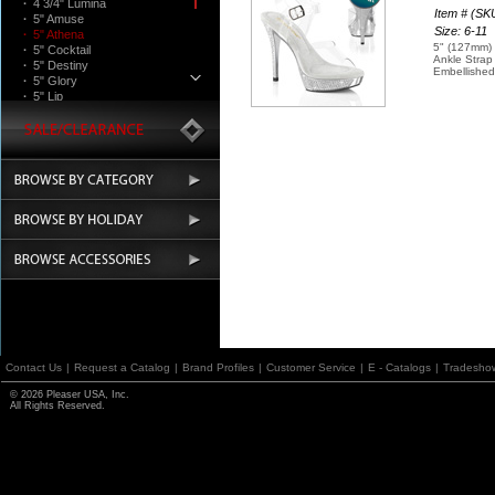
·
4 3/4" Lumina
Item # (S
·
5" Amuse
Size: 6-11
·
5" Athena
5" (127mm) 
·
5" Cocktail
Ankle Strap
·
5" Destiny
Embellished
·
5" Glory
·
5" Lip
·
5" Majesty
·
5" Martini
·
5" Poise
·
5 3/4" Teeze
·
6" Sultry
Boots
Contact Us
|
Request a Catalog
|
Brand Profiles
|
Customer Service
|
E - Catalogs
|
Tradesho
© 2026 Pleaser USA, Inc.
All Rights Reserved.